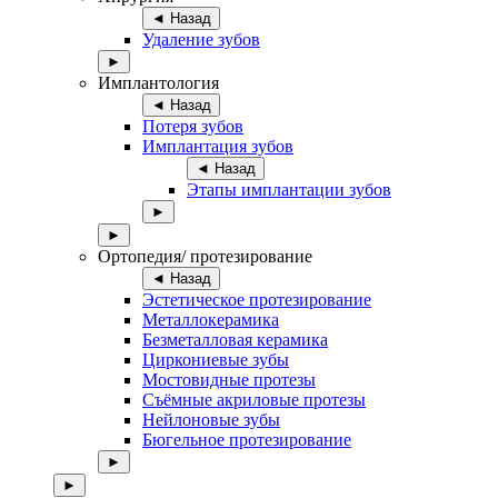
◄ Назад
Удаление зубов
►
Имплантология
◄ Назад
Потеря зубов
Имплантация зубов
◄ Назад
Этапы имплантации зубов
►
►
Ортопедия/ протезирование
◄ Назад
Эстетическое протезирование
Металлокерамика
Безметалловая керамика
Циркониевые зубы
Мостовидные протезы
Съёмные акриловые протезы
Нейлоновые зубы
Бюгельное протезирование
►
►