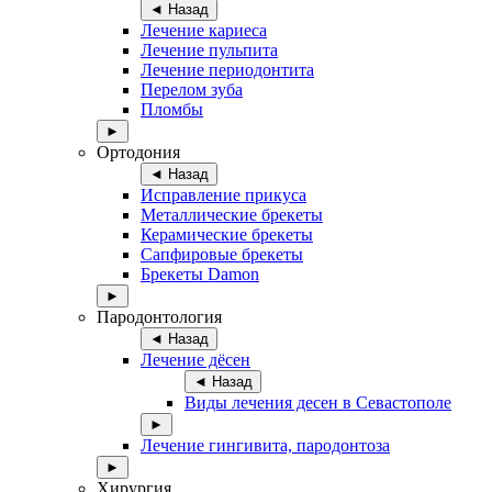
◄ Назад
Лечение кариеса
Лечение пульпита
Лечение периодонтита
Перелом зуба
Пломбы
►
Ортодония
◄ Назад
Исправление прикуса
Металлические брекеты
Керамические брекеты
Сапфировые брекеты
Брекеты Damon
►
Пародонтология
◄ Назад
Лечение дёсен
◄ Назад
Виды лечения десен в Севастополе
►
Лечение гингивита, пародонтоза
►
Хирургия