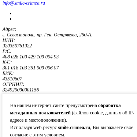
info@smile-crimea.ru
Адрес:
г. Севастополь, пр. Ген. Острякова, 250-А.
ИНН:
920350761922
Р/С:
408 028 100 429 100 004 93
К/С:
301 018 103 351 000 006 07
БИК:
43510607
ОГРНИП:
324920000001156
Все авторские права, включая смежные авторские,
На нашем интернет-сайте предусмотрена
обработка
сохраняются за правообладателями
метаданных пользователей
(файлов cookie, данных об IP-
Политика конфиденциальности
адресе и местоположении).
Согласие на обработку персональных данных
Сайты для бизнеса
Используя web-ресурс
smile-crimea.ru
, Вы выражаете своё
art-web.ru
согласие с этим условием.