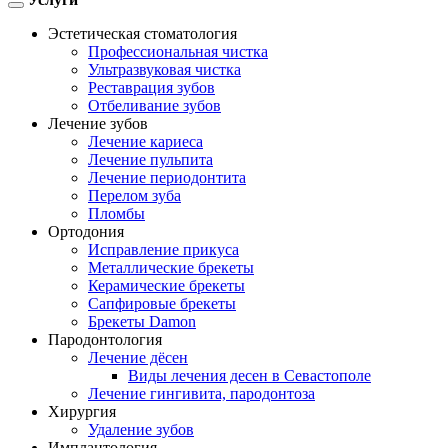
Toggle
navigation
Эстетическая стоматология
Профессиональная чистка
Ультразвуковая чистка
Реставрация зубов
Отбеливание зубов
Лечение зубов
Лечение кариеса
Лечение пульпита
Лечение периодонтита
Перелом зуба
Пломбы
Ортодония
Исправление прикуса
Металлические брекеты
Керамические брекеты
Сапфировые брекеты
Брекеты Damon
Пародонтология
Лечение дёсен
Виды лечения десен в Севастополе
Лечение гингивита, пародонтоза
Хирургия
Удаление зубов
Имплантология