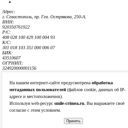
Адрес:
г. Севастополь, пр. Ген. Острякова, 250-А.
ИНН:
920350761922
Р/С:
408 028 100 429 100 004 93
К/С:
301 018 103 351 000 006 07
БИК:
43510607
ОГРНИП:
324920000001156
Все авторские права, включая смежные авторские,
На нашем интернет-сайте предусмотрена
обработка
сохраняются за правообладателями
метаданных пользователей
(файлов cookie, данных об IP-
Политика конфиденциальности
адресе и местоположении).
Согласие на обработку персональных данных
Сайты для бизнеса
Используя web-ресурс
smile-crimea.ru
, Вы выражаете своё
art-web.ru
согласие с этим условием.
×
×
Принять