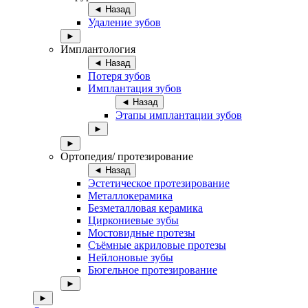
◄ Назад
Удаление зубов
►
Имплантология
◄ Назад
Потеря зубов
Имплантация зубов
◄ Назад
Этапы имплантации зубов
►
►
Ортопедия/ протезирование
◄ Назад
Эстетическое протезирование
Металлокерамика
Безметалловая керамика
Циркониевые зубы
Мостовидные протезы
Съёмные акриловые протезы
Нейлоновые зубы
Бюгельное протезирование
►
►