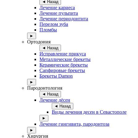
◄ Назад
Лечение кариеса
Лечение пульпита
Лечение периодонтита
Перелом зуба
Пломбы
►
Ортодония
◄ Назад
Исправление прикуса
Металлические брекеты
Керамические брекеты
Сапфировые брекеты
Брекеты Damon
►
Пародонтология
◄ Назад
Лечение дёсен
◄ Назад
Виды лечения десен в Севастополе
►
Лечение гингивита, пародонтоза
►
Хирургия