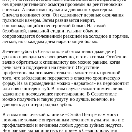
без предварительного осмотра проблемы на рентгеновских
снимках. А симптомы пульпита довольно характерны.
Сначала возникает отек. Он сдавливает нервные окончания
пульповой
камеры. Затем развивается неврит,
сопровождающийся нестерпимой болью. На самой
безобидной, начальной стадии пульпит обычно
сопровождается болезненной реакцией на холодное и горячее,
легкой, но с каждым днем нарастающей болью.
Лечение зубов (в Севастополе об этом знают даже дети)
должно проводиться своевременно, и это аксиома. Особенно
важно обратиться к специалисту как можно раньше, когда
речь идет о подозрении на пульпит. Отсутствие
профессионального вмешательства может стать причиной
того, что заболевание перерастет в опасную хроническую
форму. Из-за промедления можно «нарваться» на периодонтит
или вовсе потерять зуб. В этом случае сможет помочь лишь
удаление и последующее протезирвание. В Севастополе
можно получить и такую услугу, но лучше, конечно, не
доводить до потери родных зубов.
В стоматологической клинике «
Смайл
Центр
» вам могут
помочь не только с оперативным лечением пульпита, но и с
профилактикой и лечением любых других зубных недугов.
Чем раньше вы запишитесь на прием в Севастополе, тем