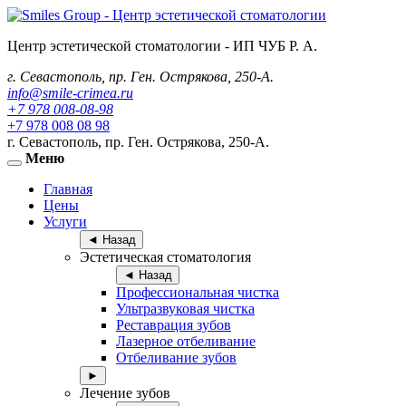
Центр эстетической стоматологии -
ИП ЧУБ Р. А.
г. Севастополь, пр. Ген. Острякова, 250-А.
info@smile-crimea.ru
+7 978 008-08-98
+7 978 008 08 98
г. Севастополь, пр. Ген. Острякова, 250-А.
Меню
Toggle
navigation
Главная
Цены
Услуги
◄ Назад
Эстетическая стоматология
◄ Назад
Профессиональная чистка
Ультразвуковая чистка
Реставрация зубов
Лазерное отбеливание
Отбеливание зубов
►
Лечение зубов