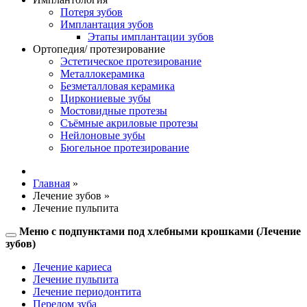
Потеря зубов
Имплантация зубов
Этапы имплантации зубов
Ортопедия/ протезирование
Эстетическое протезирование
Металлокерамика
Безметалловая керамика
Циркониевые зубы
Мостовидные протезы
Съёмные акриловые протезы
Нейлоновые зубы
Бюгельное протезирование
Главная
»
Лечение зубов
»
Лечение пульпита
Меню с подпунктами под хлебными крошками (Лечение
Toggle
зубов)
navigation
Лечение кариеса
Лечение пульпита
Лечение периодонтита
Перелом зуба