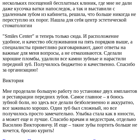
нескольких посещений бесплатных клиник, где мне не дали
даже кусочка ватки напоследок, а так и выставили с
удаленным зубом из кабинета, решила, что больше никогда не
переступлю их порог. Нашла для себя центр эстетической
стоматологии
"Smiles Center" и теперь только сюда. И расположение
удобное, и качество обслуживания на пять порядков выше, а
специалисты приветливо разговаривают, дают ответы на
важные для меня вопросы, а не отмахиваются. Сделали
хорошие пломбы, удалили все камни зубные и нарастили
передний зуб. Получилось бюджетно и качественно. Спасибо
за организацию!
Виктория
Мне проделали большую работу по установке двух имплантов
и реставрации передних зубов. Самое главное – я боюсь
зубной боли, но здесь все делали безболезненно и аккуратно,
все заживало хорошо. Один зуб был сложный, но все
получилось просто замечательно. Улыбка стала как в юности,
а может еще и лучше. Спасибо врачам и медсестрам, отдельно
Василию Викторовичу. И еще – такие зубы портить больше не
хочется, бросаю курить!