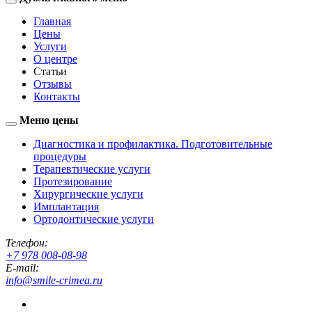
Toggle
navigation
Главная
Цены
Услуги
О центре
Статьи
Отзывы
Контакты
Меню цены
Toggle
navigation
Диагностика и профилактика. Подготовительные
процедуры
Терапевтические услуги
Протезирование
Хирургические услуги
Имплантация
Ортодонтические услуги
Телефон:
+7 978 008-08-98
E-mail:
info@smile-crimea.ru