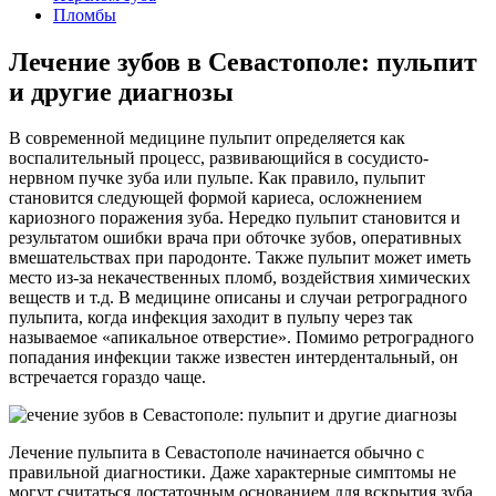
Пломбы
Лечение зубов в Севастополе: пульпит
и другие диагнозы
В современной медицине пульпит определяется как
воспалительный процесс, развивающийся в сосудисто-
нервном пучке зуба или пульпе. Как правило, пульпит
становится следующей формой кариеса, осложнением
кариозного поражения зуба. Нередко пульпит становится и
результатом ошибки врача при обточке зубов, оперативных
вмешательствах при пародонте. Также пульпит может иметь
место из-за некачественных пломб, воздействия химических
веществ и т.д. В медицине описаны и случаи ретроградного
пульпита, когда инфекция заходит в пульпу через так
называемое «апикальное отверстие». Помимо ретроградного
попадания инфекции также известен интердентальный, он
встречается гораздо чаще.
Лечение пульпита в Севастополе начинается обычно с
правильной диагностики. Даже характерные симптомы не
могут считаться достаточным основанием для вскрытия зуба